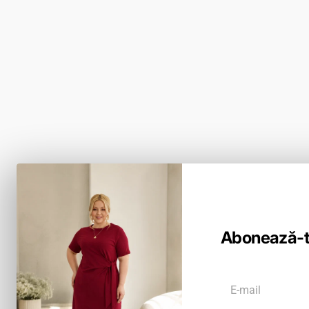
Keresés
Adatvédelmi irányelvek
Rólunk
Termékvisszaküldés
Érintkezés
Szállítási szabályzat
Katalógus
Felhasználási feltételek
Mérettáblázat
BLOG
Abonează-te