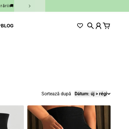
rării🚚
BLOG
Căutare
Cont
Coș
Sortează după
Dátum: új > régi