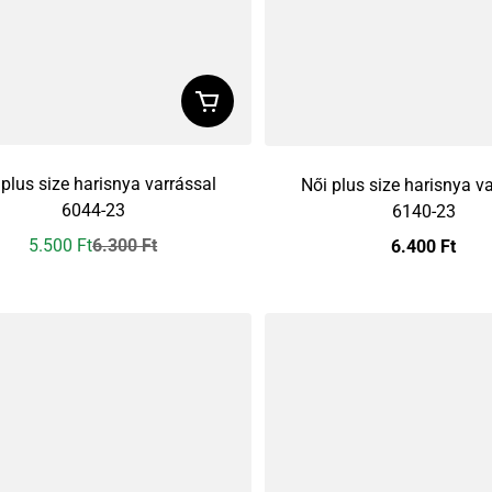
 plus size harisnya varrással
Női plus size harisnya v
6044-23
6140-23
5.500 Ft
6.300 Ft
6.400 Ft
Preț redus
Preț obișnuit
Preț obișnuit