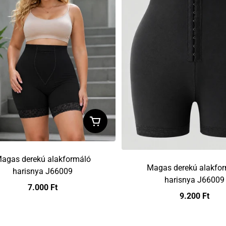
agas derekú alakformáló
Magas derekú alakfo
harisnya J66009
harisnya J66009
7.000 Ft
9.200 Ft
Preț obișnuit
Preț obișnuit