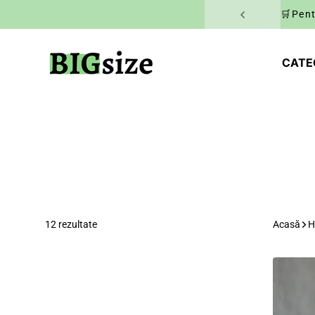
Salt la conținut
🛒Pent
BIGsize
CATE
12 rezultate
Acasă
H