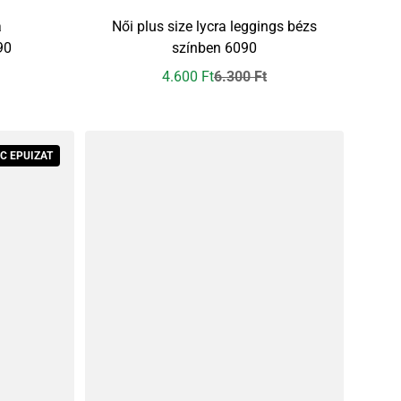
a
Női plus size lycra leggings bézs
90
színben 6090
4.600 Ft
6.300 Ft
Preț redus
Preț obișnuit
C EPUIZAT