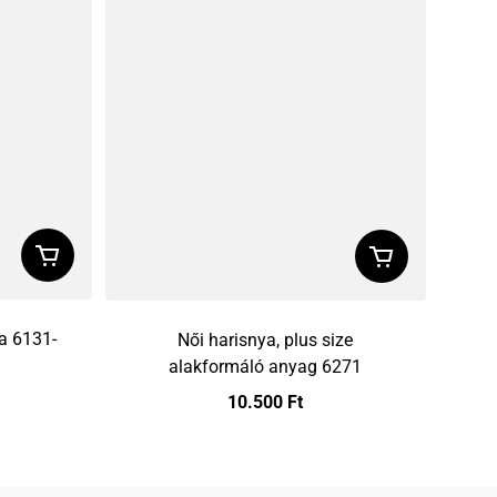
ya 6131-
Női harisnya, plus size
alakformáló anyag 6271
10.500 Ft
Preț obișnuit