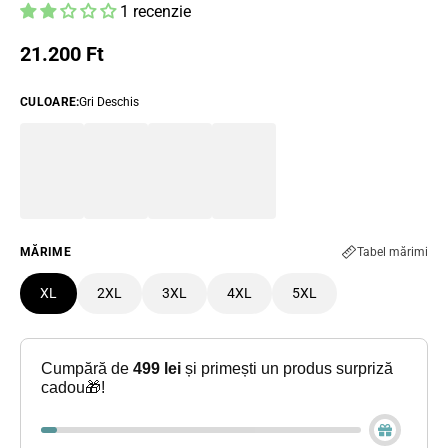
1 recenzie
Preț obișnuit
21.200 Ft
CULOARE
:
Gri Deschis
MĂRIME
Tabel mărimi
XL
2XL
3XL
4XL
5XL
Cumpără de
499 lei
și primești un produs surpriză
cadou🎁!