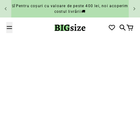
Salt la conținut
🛒Pentru coșuri cu valoare de peste 400 lei, noi acoperim
costul livrării🚚
BIGsize
Căutare
Coș