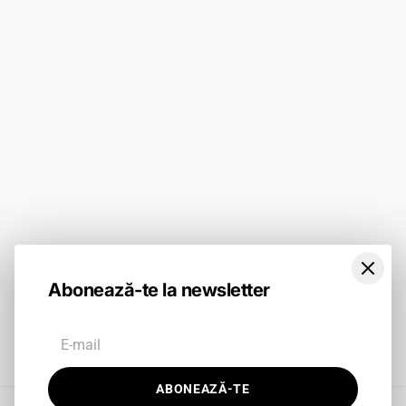
Contact
Politica de Livrare
Catalog
Termeni si conditii
Tabel Mărimi
BLOG
ABONEAZĂ-TE
Abonează-te la newsletter
Facebook
Instagram
TikTok
ABONEAZĂ-TE