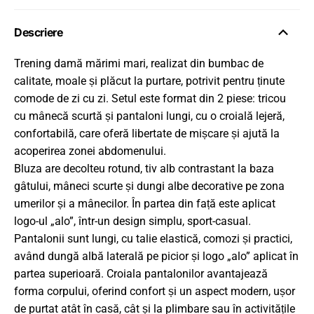
Descriere
Trening damă mărimi mari, realizat din bumbac de
calitate, moale și plăcut la purtare, potrivit pentru ținute
comode de zi cu zi. Setul este format din 2 piese: tricou
cu mânecă scurtă și pantaloni lungi, cu o croială lejeră,
confortabilă, care oferă libertate de mișcare și ajută la
acoperirea zonei abdomenului.
Bluza are decolteu rotund, tiv alb contrastant la baza
gâtului, mâneci scurte și dungi albe decorative pe zona
umerilor și a mânecilor. În partea din față este aplicat
logo-ul „alo”, într-un design simplu, sport-casual.
Pantalonii sunt lungi, cu talie elastică, comozi și practici,
având dungă albă laterală pe picior și logo „alo” aplicat în
partea superioară. Croiala pantalonilor avantajează
forma corpului, oferind confort și un aspect modern, ușor
de purtat atât în casă, cât și la plimbare sau în activitățile